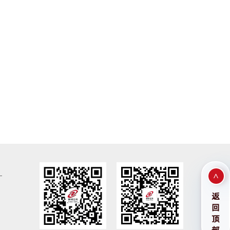
>
返
回
顶